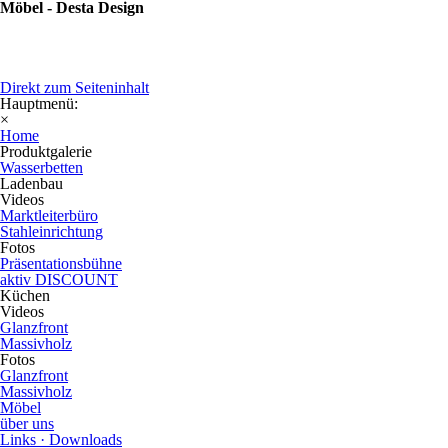
Möbel - Desta Design
Direkt zum Seiteninhalt
Hauptmenü:
×
Home
Produktgalerie
Wasserbetten
Ladenbau
Videos
Marktleiterbüro
Stahleinrichtung
Fotos
Präsentationsbühne
aktiv DISCOUNT
Küchen
Videos
Glanzfront
Massivholz
Fotos
Glanzfront
Massivholz
Möbel
über uns
Links · Downloads